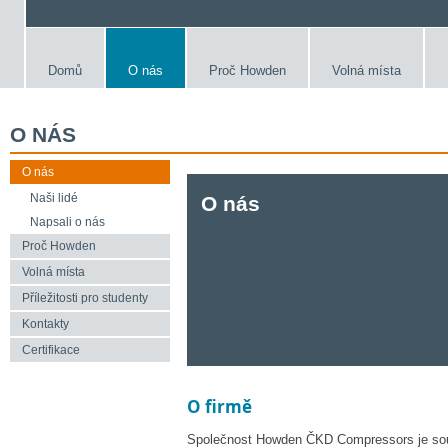
Domů
O nás
Proč Howden
Volná místa
O NÁS
O nás
Naši lidé
O nás
Napsali o nás
Proč Howden
Volná místa
Příležitosti pro studenty
Kontakty
Certifikace
O firmě
Společnost Howden ČKD Compressors je souč