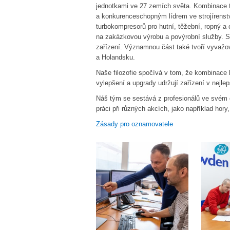
jednotkami ve 27 zemích světa. Kombinace t
a konkurenceschopným lídrem ve strojírenstv
turbokompresorů pro hutní, těžební, ropný 
na zakázkovou výrobu a povýrobní služby. So
zařízení. Významnou část také tvoří vyvaž
a Holandsku.
Naše filozofie spočívá v tom, že kombinace k
vylepšení a upgrady udržují zařízení v nejle
Náš tým se sestává z profesionálů ve svém o
práci při různých akcích, jako například ho
Zásady pro oznamovatele